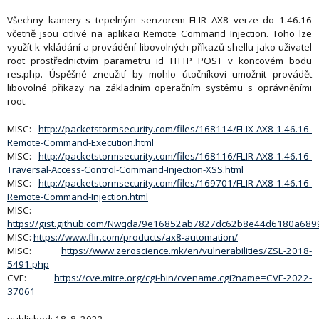
Všechny kamery s tepelným senzorem FLIR AX8 verze do 1.46.16
včetně jsou citlivé na aplikaci Remote Command Injection. Toho lze
využít k vkládání a provádění libovolných příkazů shellu jako uživatel
root prostřednictvím parametru id HTTP POST v koncovém bodu
res.php. Úspěšné zneužití by mohlo útočníkovi umožnit provádět
libovolné příkazy na základním operačním systému s oprávněními
root.
MISC:
http://packetstormsecurity.com/files/168114/FLIX-AX8-1.46.16-
Remote-Command-Execution.html
MISC:
http://packetstormsecurity.com/files/168116/FLIR-AX8-1.46.16-
Traversal-Access-Control-Command-Injection-XSS.html
MISC:
http://packetstormsecurity.com/files/169701/FLIR-AX8-1.46.16-
Remote-Command-Injection.html
MISC:
https://gist.github.com/Nwqda/9e16852ab7827dc62b8e44d6180a689
MISC:
https://www.flir.com/products/ax8-automation/
MISC:
https://www.zeroscience.mk/en/vulnerabilities/ZSL-2018-
5491.php
CVE:
https://cve.mitre.org/cgi-bin/cvename.cgi?name=CVE-2022-
37061