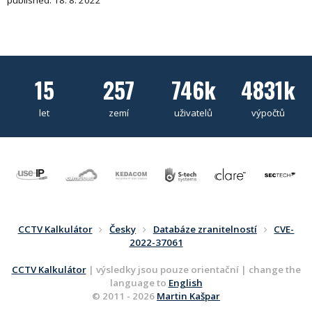
published: 18. 8. 2022
15
257
746k
4831k
let
zemí
uživatelů
výpočtů
CCTV Kalkulátor
Česky
Databáze zranitelností
CVE-
2022-37061
CCTV Kalkulátor
| výsledky jsou pouze orientační | change the
language to
English
© 2011 - 2026
Martin Kašpar