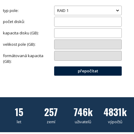
typ pole:
počet disků:
kapacita disku (GB):
velikost pole (GB):
formátovaná kapacita
(GB):
přepočítat
15
257
746k
4831k
let
zemí
uživatelů
výpočtů