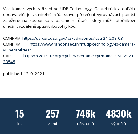
Více kamerových zařízení od UDP Technology, Geutebrück a dalších
dodavatelů je zranitelné vůči stavu přetečení vyrovnávací paměti
založené na zásobníku v parametru čítače, který může útočníkovi
umožnit vzdáleně spustit libovolný kód.
CONFIRM:
https://us-cert.cisa.gov/ics/advisories/icsa-21-208-03
CONFIRM:
https://www.randorisec.fr/fr/udp-technology-ip-camera-
vulnerabilities/
CVE:
https://cve.mitre.org/cgi-bin/cvename.cgi?name=CVE-2021-
33545
published: 13. 9. 2021
15
257
746k
4830k
let
zemí
uživatelů
výpočtů