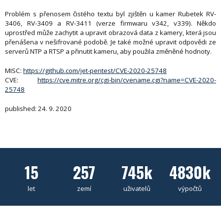
Problém s přenosem čistého textu byl zjištěn u kamer Rubetek RV-
3406, RV-3409 a RV-3411 (verze firmwaru v342, v339). Někdo
uprostřed může zachytit a upravit obrazová data z kamery, která jsou
přenášena v nešifrované podobě. Je také možné upravit odpovědi ze
serverů NTP a RTSP a přinutit kameru, aby použila změněné hodnoty.
MISC:
https://github.com/jet-pentest/CVE-2020-25748
CVE:
https://cve.mitre.org/cgi-bin/cvename.cgi?name=CVE-2020-
25748
published: 24. 9. 2020
15
257
745k
4830k
let
zemí
uživatelů
výpočtů