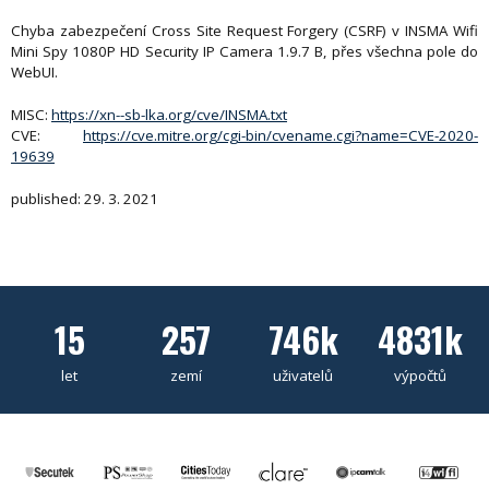
Chyba zabezpečení Cross Site Request Forgery (CSRF) v INSMA Wifi
Mini Spy 1080P HD Security IP Camera 1.9.7 B, přes všechna pole do
WebUI.
MISC:
https://xn--sb-lka.org/cve/INSMA.txt
CVE:
https://cve.mitre.org/cgi-bin/cvename.cgi?name=CVE-2020-
19639
published: 29. 3. 2021
15
257
746k
4831k
let
zemí
uživatelů
výpočtů