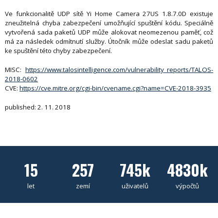
Ve funkcionalitě UDP sítě Yi Home Camera 27US 1.8.7.0D existuje
zneužitelná chyba zabezpečení umožňující spuštění kódu. Speciálně
vytvořená sada paketů UDP může alokovat neomezenou paměť, což
má za následek odmítnutí služby. Útočník může odeslat sadu paketů
ke spuštění této chyby zabezpečení.
MISC:
https://www.talosintelligence.com/vulnerability_reports/TALOS-
2018-0602
CVE:
https://cve.mitre.org/cgi-bin/cvename.cgi?name=CVE-2018-3935
published: 2. 11. 2018
15
257
745k
4830k
let
zemí
uživatelů
výpočtů