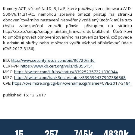
Kamery ACTi, včetně řad D, B, I a E, které používají verzi firmwaru A1D-
500-V6.11.31-AC, nemohou správně omezit přístup na stránku
obnovení továrního nastavení. Neověřený vzdálený útočník může tuto
chybu zabezpečení zneužít přímým přístupem na stránku
http://x.x.x.x/setup/setup_maintain_firmware-default.html. Útočníkovi
to umožní provést obnovení továrního nastavení zařízení, což povede
k odmítnutí služby nebo možnosti využít výchozí přihlašovací údaje
(CVE-2017-3186).
BID:
http://www.securityfocus.com/bid/96720/info
CERT-VN:
https://www.kb.cert.org/vuls/id/355151
MISC:
https://twitter.com/Hfuhs/status/839252357221330944
MISC:
https://twitter.com/hack3rsca/status/839599437907386368
CVE:
https://cve.mitre.org/cgi-bin/cvename.cgi?name=CVE-2017-3184
published: 15. 12. 2017
15
257
745k
4830k