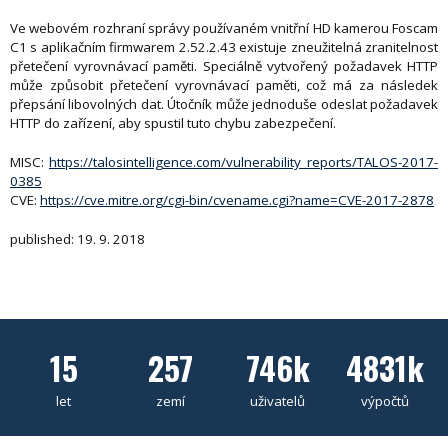
Ve webovém rozhraní správy používaném vnitřní HD kamerou Foscam
C1 s aplikačním firmwarem 2.52.2.43 existuje zneužitelná zranitelnost
přetečení vyrovnávací paměti. Speciálně vytvořený požadavek HTTP
může způsobit přetečení vyrovnávací paměti, což má za následek
přepsání libovolných dat. Útočník může jednoduše odeslat požadavek
HTTP do zařízení, aby spustil tuto chybu zabezpečení.
MISC:
https://talosintelligence.com/vulnerability_reports/TALOS-2017-
0385
CVE:
https://cve.mitre.org/cgi-bin/cvename.cgi?name=CVE-2017-2878
published: 19. 9. 2018
15
257
746k
4831k
let
zemí
uživatelů
výpočtů