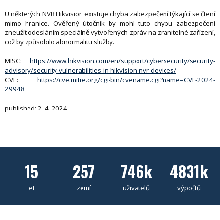
U některých NVR Hikvision existuje chyba zabezpečení týkající se čtení
mimo hranice. Ověřený útočník by mohl tuto chybu zabezpečení
zneužít odesláním speciálně vytvořených zpráv na zranitelné zařízení,
což by způsobilo abnormalitu služby.
MISC:
https://www.hikvision.com/en/support/cybersecurity/security-
advisory/security-vulnerabilities-in-hikvision-nvr-devices/
CVE:
https://cve.mitre.org/cgi-bin/cvename.cgi?name=CVE-2024-
29948
published: 2. 4. 2024
15
257
746k
4831k
let
zemí
uživatelů
výpočtů