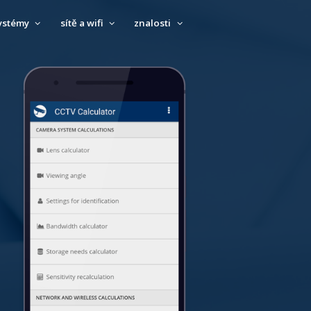
ystémy
sítě a wifi
znalosti