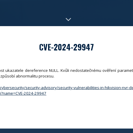
CVE-2024-29947
lnost ukazatele dereference NULL. Kvůli nedostatečnému ověření paramet
 způsobí abnormalitu procesu.
bersecurity/security-advisory/security-vulnerabilities-in-hikvision-nvr-d
.cgi?name=CVE-2024-29947