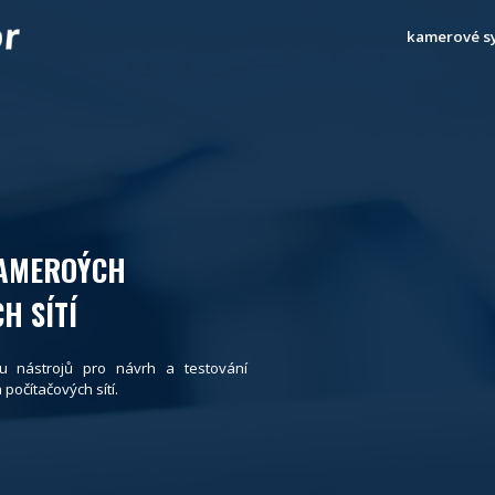
kamerové s
KAMEROÝCH
H SÍTÍ
u nástrojů pro návrh a testování
očítačových sítí.