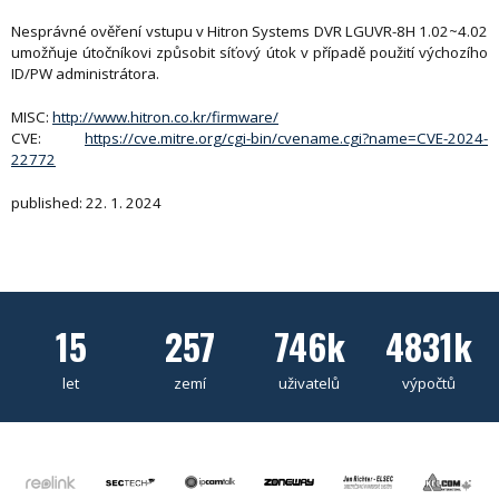
Nesprávné ověření vstupu v Hitron Systems DVR LGUVR-8H 1.02~4.02
umožňuje útočníkovi způsobit síťový útok v případě použití výchozího
ID/PW administrátora.
MISC:
http://www.hitron.co.kr/firmware/
CVE:
https://cve.mitre.org/cgi-bin/cvename.cgi?name=CVE-2024-
22772
published: 22. 1. 2024
15
257
746k
4831k
let
zemí
uživatelů
výpočtů