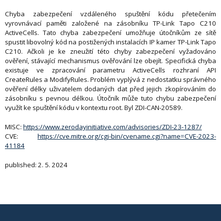
Chyba zabezpečení vzdáleného spuštění kódu přetečením
vyrovnávací paměti založené na zásobníku TP-Link Tapo C210
ActiveCells. Tato chyba zabezpečení umožňuje útočníkům ze sítě
spustit libovolný kód na postižených instalacích IP kamer TP-Link Tapo
C210. Ačkoli je ke zneužití této chyby zabezpečení vyžadováno
ověření, stávající mechanismus ověřování lze obejít. Specifická chyba
existuje ve zpracování parametru ActiveCells rozhraní API
CreateRules a ModifyRules. Problém vyplývá z nedostatku správného
ověření délky uživatelem dodaných dat před jejich zkopírováním do
zásobníku s pevnou délkou. Útočník může tuto chybu zabezpečení
využít ke spuštění kódu v kontextu root. Byl ZDI-CAN-20589.
MISC:
https://www.zerodayinitiative.com/advisories/ZDI-23-1287/
CVE:
https://cve.mitre.org/cgi-bin/cvename.cgi?name=CVE-2023-
41184
published: 2. 5. 2024