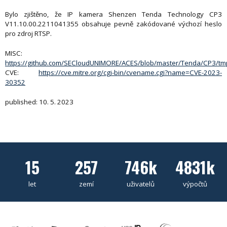
Bylo zjištěno, že IP kamera Shenzen Tenda Technology CP3
V11.10.00.2211041355 obsahuje pevně zakódované výchozí heslo
pro zdroj RTSP.
MISC:
https://github.com/SECloudUNIMORE/ACES/blob/master/Tenda/CP3/t
CVE:
https://cve.mitre.org/cgi-bin/cvename.cgi?name=CVE-2023-
30352
published: 10. 5. 2023
15
257
746k
4831k
let
zemí
uživatelů
výpočtů