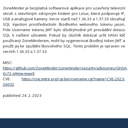
ZoneMinder je bezplatná softwarová aplikace pro uzavřený televizní
okruh s otevřeným zdrojovým kódem pro Linux, která podporuje IP,
USB a analogové kamery. Verze starší než 1.36.33 a 1.37.33 obsahují
SQL Injection prostřednictvím škodlivého webového tokenu jason.
Pole Username tokenu JWT bylo důvěryhodné při provádění dotazu
SQL k načtení uživatele. Pokud by útočník dokázal určit HASH klíč
používaný ZoneMinderem, mohl by vygenerovat škodlivý token JWT a
použít jej ke spuštění libovolného SQL. Tento problém je opraven ve
verzích 1.36.33 a 1.37.33.
MISC:
https://github.com/ZoneMinder/zoneminder/security/advisories/GHSA-
6c72-q9mw-mwx9
CVE:
https://cve.mitre.org/cgi-bin/cvename.cgi?name=CVE-2023-
26032
published: 24. 2. 2023