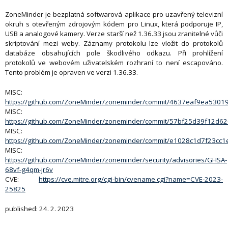
ZoneMinder je bezplatná softwarová aplikace pro uzavřený televizní
okruh s otevřeným zdrojovým kódem pro Linux, která podporuje IP,
USB a analogové kamery. Verze starší než 1.36.33 jsou zranitelné vůči
skriptování mezi weby. Záznamy protokolu lze vložit do protokolů
databáze obsahujících pole škodlivého odkazu. Při prohlížení
protokolů ve webovém uživatelském rozhraní to není escapováno.
Tento problém je opraven ve verzi 1.36.33.
MISC:
https://github.com/ZoneMinder/zoneminder/commit/4637eaf9ea53
MISC:
https://github.com/ZoneMinder/zoneminder/commit/57bf25d39f12d
MISC:
https://github.com/ZoneMinder/zoneminder/commit/e1028c1d7f23
MISC:
https://github.com/ZoneMinder/zoneminder/security/advisories/GHSA-
68vf-g4qm-jr6v
CVE:
https://cve.mitre.org/cgi-bin/cvename.cgi?name=CVE-2023-
25825
published: 24. 2. 2023