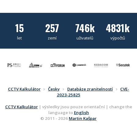
15
257
746k
4831k
let
zemí
uživatelů
výpočtů
CCTV Kalkulátor
Česky
Databáze zranitelností
CVE-
2023-25825
CCTV Kalkulátor
| výsledky jsou pouze orientační | change the
language to
English
© 2011 - 2026
Martin Kašpar