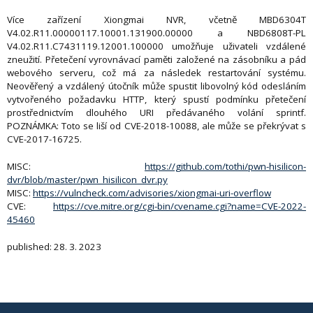
Více zařízení Xiongmai NVR, včetně MBD6304T
V4.02.R11.00000117.10001.131900.00000 a NBD6808T-PL
V4.02.R11.C7431119.12001.100000 umožňuje uživateli vzdálené
zneužití. Přetečení vyrovnávací paměti založené na zásobníku a pád
webového serveru, což má za následek restartování systému.
Neověřený a vzdálený útočník může spustit libovolný kód odesláním
vytvořeného požadavku HTTP, který spustí podmínku přetečení
prostřednictvím dlouhého URI předávaného volání sprintf.
POZNÁMKA: Toto se liší od CVE-2018-10088, ale může se překrývat s
CVE-2017-16725.
MISC:
https://github.com/tothi/pwn-hisilicon-
dvr/blob/master/pwn_hisilicon_dvr.py
MISC:
https://vulncheck.com/advisories/xiongmai-uri-overflow
CVE:
https://cve.mitre.org/cgi-bin/cvename.cgi?name=CVE-2022-
45460
published: 28. 3. 2023