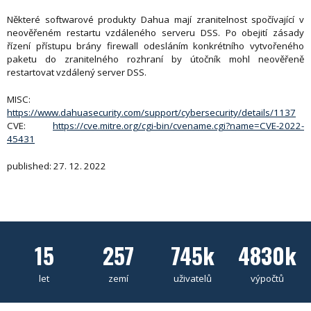
Některé softwarové produkty Dahua mají zranitelnost spočívající v
neověřeném restartu vzdáleného serveru DSS. Po obejití zásady
řízení přístupu brány firewall odesláním konkrétního vytvořeného
paketu do zranitelného rozhraní by útočník mohl neověřeně
restartovat vzdálený server DSS.
MISC:
https://www.dahuasecurity.com/support/cybersecurity/details/1137
CVE:
https://cve.mitre.org/cgi-bin/cvename.cgi?name=CVE-2022-
45431
published: 27. 12. 2022
15
257
745k
4830k
let
zemí
uživatelů
výpočtů