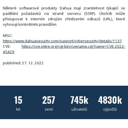
Některé softwarové produkty Dahua mají zranitelnost týkající se
padělání požadavků na straně serveru (SSRF). Útočník může
přistupovat k interním zdrojům zřetězením odkazů (URL), které
vyhovují konkrétním pravidlům.
MISC:
https://www.dahuasecurity.com/support/cybersecurity/details/1137
CVE:
https://cve.mitre.org/cgi-bin/cvename.cgi?name=CVE-2022-
45429
published: 27. 12. 2022
15
257
745k
4830k
let
zemí
uživatelů
výpočtů