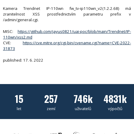
Kamera Trendnet IP-110wn fw_tv-ip110wn_v2(1.2.2.68) má
zranitelnost XSS prostřednictvím parametru prefix v
/admin/general.cgi.
MISC:
https://github.com/jayus0821/uai-poc/blob/main/Trendnet/IP-
110wn/xss2.md
CVE:
https://cve.mitre.org/cgi-bin/cvename.cgi?name=CVE-2022-
31873
published: 17. 6. 2022
15
257
746k
4831k
let
zemí
uživatelů
výpočtů