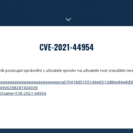
CVE-2021-44954
k postoupit oprávnění z uživatele qvisdvr na uživatele root zneužitím n
eeeeeeeeeeeeeeeeeeeeeeeeeeeee/a670418d51051d4e6513d86e84e8d5
1414906288287404039
.cgi?name=CVE-2021-44954