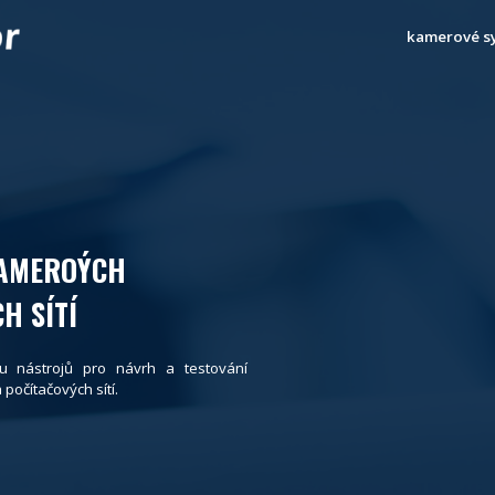
kamerové s
KAMEROÝCH
H SÍTÍ
u nástrojů pro návrh a testování
očítačových sítí.