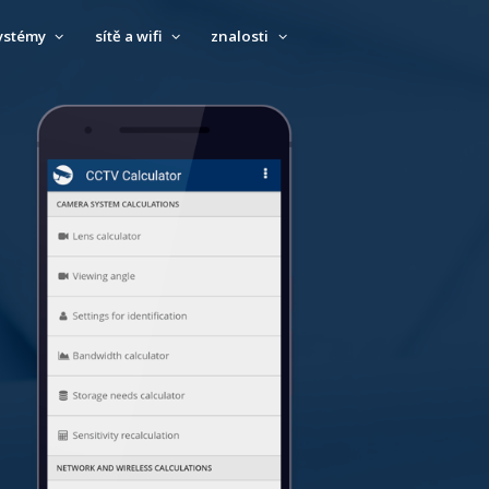
ystémy
sítě a wifi
znalosti