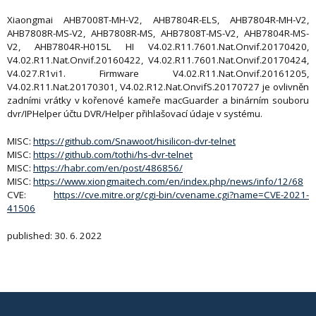
Xiaongmai AHB7008T-MH-V2, AHB7804R-ELS, AHB7804R-MH-V2,
AHB7808R-MS-V2, AHB7808R-MS, AHB7808T-MS-V2, AHB7804R-MS-
V2, AHB7804R-H015L HI V4.02.R11.7601.Nat.Onvif.20170420,
V4.02.R11.Nat.Onvif.20160422, V4.02.R11.7601.Nat.Onvif.20170424,
V4.027.R1vi1. Firmware V4.02.R11.Nat.Onvif.20161205,
V4.02.R11.Nat.20170301, V4.02.R12.Nat.OnvifS.20170727 je ovlivněn
zadními vrátky v kořenové kameře macGuarder a binárním souboru
dvr/IPHelper účtu DVR/Helper přihlašovací údaje v systému.
MISC:
https://github.com/Snawoot/hisilicon-dvr-telnet
MISC:
https://github.com/tothi/hs-dvr-telnet
MISC:
https://habr.com/en/post/486856/
MISC:
https://www.xiongmaitech.com/en/index.php/news/info/12/68
CVE:
https://cve.mitre.org/cgi-bin/cvename.cgi?name=CVE-2021-
41506
published: 30. 6. 2022