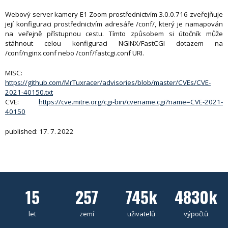
Webový server kamery E1 Zoom prostřednictvím 3.0.0.716 zveřejňuje
její konfiguraci prostřednictvím adresáře /conf/, který je namapován
na veřejně přístupnou cestu. Tímto způsobem si útočník může
stáhnout celou konfiguraci NGINX/FastCGI dotazem na
/conf/nginx.conf nebo /conf/fastcgi.conf URI.
MISC:
https://github.com/MrTuxracer/advisories/blob/master/CVEs/CVE-
2021-40150.txt
CVE:
https://cve.mitre.org/cgi-bin/cvename.cgi?name=CVE-2021-
40150
published: 17. 7. 2022
15
257
745k
4830k
let
zemí
uživatelů
výpočtů