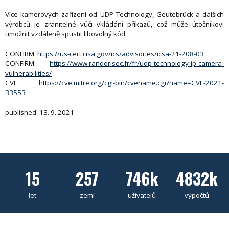
Více kamerových zařízení od UDP Technology, Geutebrück a dalších
výrobců je zranitelné vůči vkládání příkazů, což může útočníkovi
umožnit vzdáleně spustit libovolný kód.
CONFIRM:
https://us-cert.cisa.gov/ics/advisories/icsa-21-208-03
CONFIRM:
https://www.randorisec.fr/fr/udp-technology-ip-camera-
vulnerabilities/
CVE:
https://cve.mitre.org/cgi-bin/cvename.cgi?name=CVE-2021-
33553
published: 13. 9. 2021
15
257
746k
4832k
let
zemí
uživatelů
výpočtů