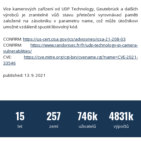
Více kamerových zařízení od UDP Technology, Geutebrück a dalších
výrobců je zranitelné vůči stavu přetečení vyrovnávací paměti
založené na zásobníku v parametru name, což může útočníkovi
umožnit vzdáleně spustit libovolný kód.
CONFIRM:
https://us-cert.cisa.gov/ics/advisories/icsa-21-208-03
CONFIRM:
https://www.randorisec.fr/fr/udp-technology-ip-camera-
vulnerabilities/
CVE:
https://cve.mitre.org/cgi-bin/cvename.cgi?name=CVE-2021-
33546
published: 13. 9. 2021
15
257
746k
4831k
let
zemí
uživatelů
výpočtů