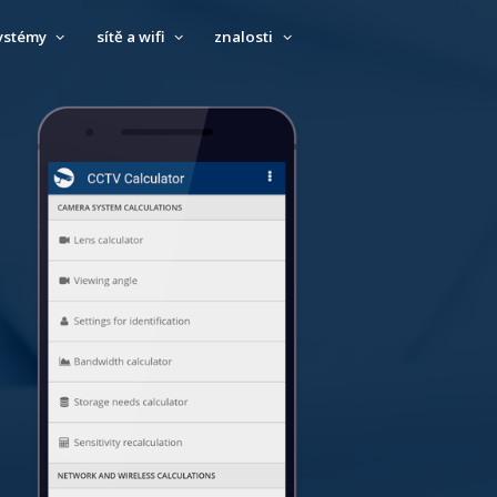
ystémy
sítě a wifi
znalosti