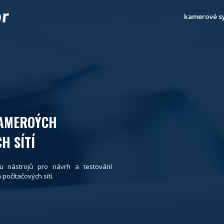
kamerové s
KAMEROÝCH
H SÍTÍ
u nástrojů pro návrh a testování
očítačových sítí.