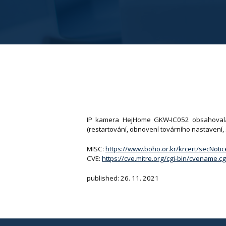
IP kamera HejHome GKW-IC052 obsahovala
(restartování, obnovení továrního nastavení, 
MISC:
https://www.boho.or.kr/krcert/secNot
CVE:
https://cve.mitre.org/cgi-bin/cvename
published: 26. 11. 2021