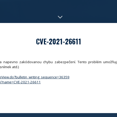
CVE-2021-26611
 napevno zakódovanou chybu zabezpečení. Tento problém umožňuje
snímek atd.)
iceView.do?bulletin_writing_sequence=36359
.cgi?name=CVE-2021-26611