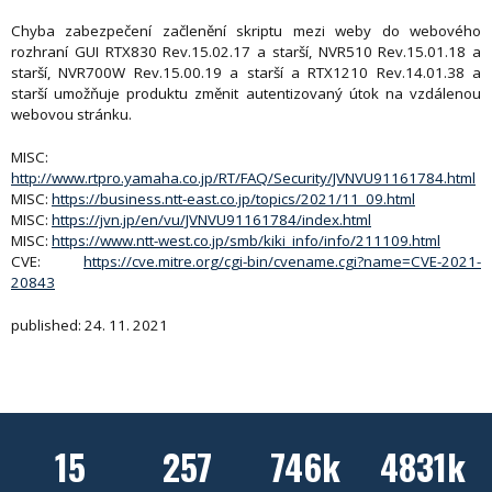
Chyba zabezpečení začlenění skriptu mezi weby do webového
rozhraní GUI RTX830 Rev.15.02.17 a starší, NVR510 Rev.15.01.18 a
starší, NVR700W Rev.15.00.19 a starší a RTX1210 Rev.14.01.38 a
starší umožňuje produktu změnit autentizovaný útok na vzdálenou
webovou stránku.
MISC:
http://www.rtpro.yamaha.co.jp/RT/FAQ/Security/JVNVU91161784.html
MISC:
https://business.ntt-east.co.jp/topics/2021/11_09.html
MISC:
https://jvn.jp/en/vu/JVNVU91161784/index.html
MISC:
https://www.ntt-west.co.jp/smb/kiki_info/info/211109.html
CVE:
https://cve.mitre.org/cgi-bin/cvename.cgi?name=CVE-2021-
20843
published: 24. 11. 2021
15
257
746k
4831k