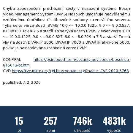
Chyba zabezpečení procházení cesty v nasazení systému Bosch
Video Management System (BVMS) NoTouch umožňuje neověřenému
vzdálenému útočníkovi číst libovolné soubory z centrálního serveru.
Týká se to verze Bosch BVMS 10.0 <= 10.0.0.1225, 9.0 <= 9.0.0.827,
8.0 <= 8.0.329 a 7.5 a starší. To se týká Bosch BVMS Viewer verze 10.0
<= 10.0.0.1225, 9.0 <= 9.0.0.827, 8.0 <= 8.0.329 a 7.5 a starší. To má
vliv na Bosch DIVAR IP 3000, DIVAR IP 7000 a DIVAR IP all-in-one 5000,
pokud je nainstalována zranitelná verze BVMS.
CONFIRM:
https://psirt.bosch.com/security-advisories/bosch-sa-
815013-bt.html
CVE:
https://cve.mitre.org/cgi-bin/cvename.cgi?name=CVE-2020-6768
published: 7. 2. 2020
15
257
746k
4831k
let
zemí
uživatelů
výpočtů