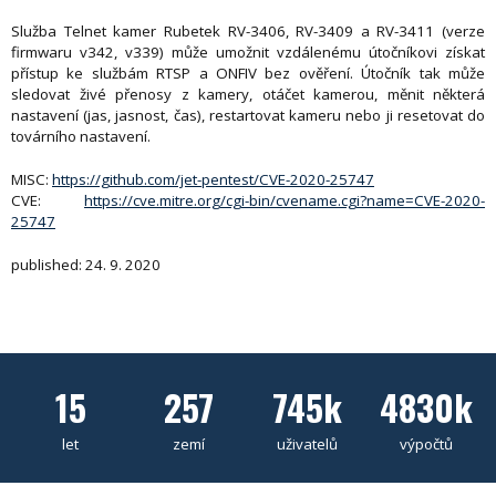
Služba Telnet kamer Rubetek RV-3406, RV-3409 a RV-3411 (verze
firmwaru v342, v339) může umožnit vzdálenému útočníkovi získat
přístup ke službám RTSP a ONFIV bez ověření. Útočník tak může
sledovat živé přenosy z kamery, otáčet kamerou, měnit některá
nastavení (jas, jasnost, čas), restartovat kameru nebo ji resetovat do
továrního nastavení.
MISC:
https://github.com/jet-pentest/CVE-2020-25747
CVE:
https://cve.mitre.org/cgi-bin/cvename.cgi?name=CVE-2020-
25747
published: 24. 9. 2020
15
257
745k
4830k
let
zemí
uživatelů
výpočtů