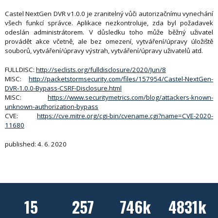
Castel NextGen DVR v1.0.0 je zranitelný vůči autorizačnímu vynechání
všech funkcí správce. Aplikace nezkontroluje, zda byl požadavek
odeslán administrátorem. V důsledku toho může běžný uživatel
provádět akce včetně, ale bez omezení, vytváření/úpravy úložiště
souborů, vytváření/úpravy výstrah, vytváření/úpravy uživatelů atd.
FULLDISC:
http://seclists.org/fulldisclosure/2020/Jun/8
MISC:
http://packetstormsecurity.com/files/157954/Castel-NextGen-
DVR-1.0.0-Bypass-CSRF-Disclosure.html
MISC:
https://www.securitymetrics.com/blog/attackers-known-
unknown-authorization-bypass
CVE:
https://cve.mitre.org/cgi-bin/cvename.cgi?name=CVE-2020-
11680
published: 4. 6. 2020
15
257
746k
4831k