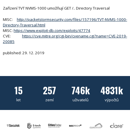
Zařízení TVT NVMS-1000 umožňují GET /.. Directory Traversal
MISC:
http://packetstormsecurity.com/files/157196/TVT-NVMS-1000-
Directory-Traversal.html
MISC:
https://www.exploit-db.com/exploits/47774
CVE:
https://cve.mitre.org/cgi-bin/cvename.cgi?name=CVE-2019-
20085
published: 29. 12. 2019
15
257
746k
4831k
let
zemí
uživatelů
výpočtů