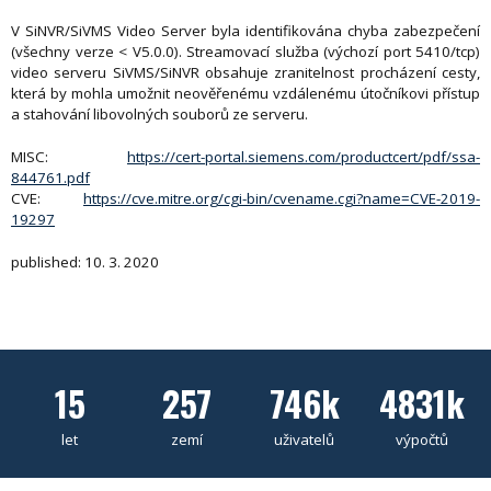
V SiNVR/SiVMS Video Server byla identifikována chyba zabezpečení
(všechny verze < V5.0.0). Streamovací služba (výchozí port 5410/tcp)
video serveru SiVMS/SiNVR obsahuje zranitelnost procházení cesty,
která by mohla umožnit neověřenému vzdálenému útočníkovi přístup
a stahování libovolných souborů ze serveru.
MISC:
https://cert-portal.siemens.com/productcert/pdf/ssa-
844761.pdf
CVE:
https://cve.mitre.org/cgi-bin/cvename.cgi?name=CVE-2019-
19297
published: 10. 3. 2020
15
257
746k
4831k
let
zemí
uživatelů
výpočtů