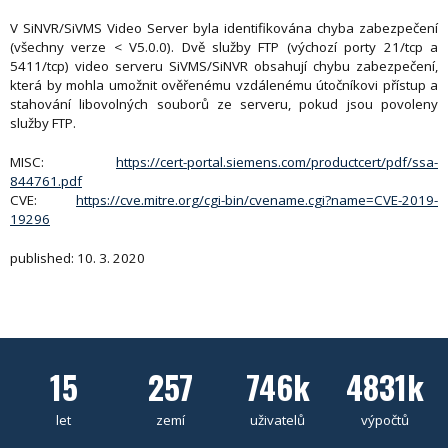
V SiNVR/SiVMS Video Server byla identifikována chyba zabezpečení
(všechny verze < V5.0.0). Dvě služby FTP (výchozí porty 21/tcp a
5411/tcp) video serveru SiVMS/SiNVR obsahují chybu zabezpečení,
která by mohla umožnit ověřenému vzdálenému útočníkovi přístup a
stahování libovolných souborů ze serveru, pokud jsou povoleny
služby FTP.
MISC:
https://cert-portal.siemens.com/productcert/pdf/ssa-
844761.pdf
CVE:
https://cve.mitre.org/cgi-bin/cvename.cgi?name=CVE-2019-
19296
published: 10. 3. 2020
15
257
746k
4831k
let
zemí
uživatelů
výpočtů