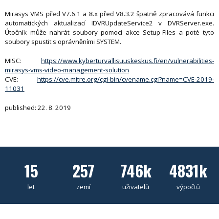
Mirasys VMS před V7.6.1 a 8.x před V8.3.2 špatně zpracovává funkci
automatických aktualizací IDVRUpdateService2 v DVRServer.exe.
Útočník může nahrát soubory pomocí akce Setup-Files a poté tyto
soubory spustit s oprávněními SYSTEM.
MISC:
https://www.kyberturvallisuuskeskus.fi/en/vulnerabilities-
mirasys-vms-video-management-solution
CVE:
https://cve.mitre.org/cgi-bin/cvename.cgi?name=CVE-2019-
11031
published: 22. 8. 2019
15
257
746k
4831k
let
zemí
uživatelů
výpočtů