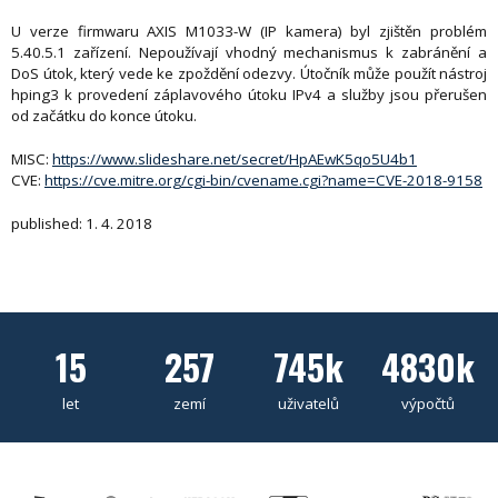
U verze firmwaru AXIS M1033-W (IP kamera) byl zjištěn problém
5.40.5.1 zařízení. Nepoužívají vhodný mechanismus k zabránění a
DoS útok, který vede ke zpoždění odezvy. Útočník může použít nástroj
hping3 k provedení záplavového útoku IPv4 a služby jsou přerušen
od začátku do konce útoku.
MISC:
https://www.slideshare.net/secret/HpAEwK5qo5U4b1
CVE:
https://cve.mitre.org/cgi-bin/cvename.cgi?name=CVE-2018-9158
published: 1. 4. 2018
15
257
745k
4830k
let
zemí
uživatelů
výpočtů