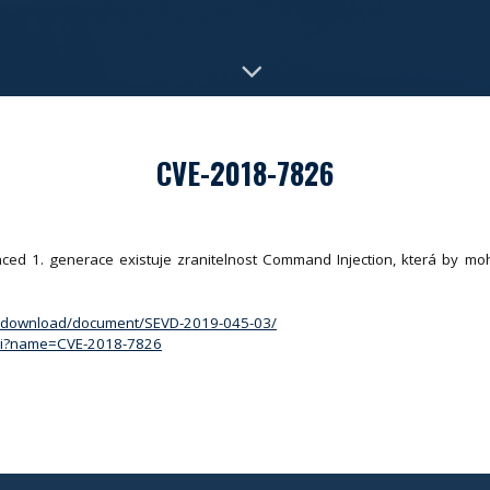
CVE-2018-7826
d 1. generace existuje zranitelnost Command Injection, která by mo
en/download/document/SEVD-2019-045-03/
.cgi?name=CVE-2018-7826