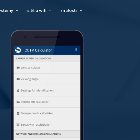
ystémy
sítě a wifi
znalosti