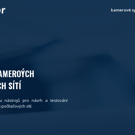
kamerové s
KAMEROÝCH
H SÍTÍ
u nástrojů pro návrh a testování
očítačových sítí.