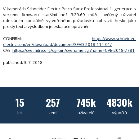
V kamerách Schneider Electric Pelco Sarix Professional 1. generace s
verzemi firmwaru staršími než 3.29.69 může ověřený uživatel
odesláním speciálně vytvořeného požadavku zobrazit heslo jako
prostý text a výsledkem je eskalace oprávnění.
CONFIRM:
https://www.schneider-
electric.com/en/download/document/SEVD-2018-114-01/
CVE:
https://cve.mitre.org/cgi-bin/cvename.cgi?name=CVE-2018-7781
published: 3. 7. 2018
15
257
745k
4830k
let
zemí
uživatelů
výpočtů