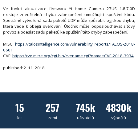
Ve funkci aktualizace firmwaru Yi Home Camera 27US 1.8.7.0D
existuje zneužitelná chyba zabezpečení umožňující spuštění kódu.
Speciálně vytvořená sada paketů UDP může způsobit logickou chybu,
která vede k obejití ověřování. Útočník může odposlouchávat síťový
provoz a odeslat sadu paketů ke spuštění této chyby zabezpečení.
MISC:
https://talosintelligence.com/vulnerability_reports/TALOS-2018-
0601
CVE:
https://cve.mitre.org/cgi-bin/cvename.cgi?name=CVE-2018-3934
published: 2. 11. 2018
15
257
745k
4830k
let
zemí
uživatelů
výpočtů