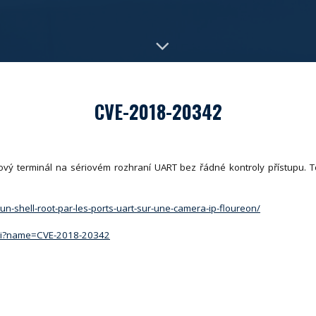
CVE-2018-20342
vý terminál na sériovém rozhraní UART bez řádné kontroly přístupu. 
r-un-shell-root-par-les-ports-uart-sur-une-camera-ip-floureon/
.cgi?name=CVE-2018-20342