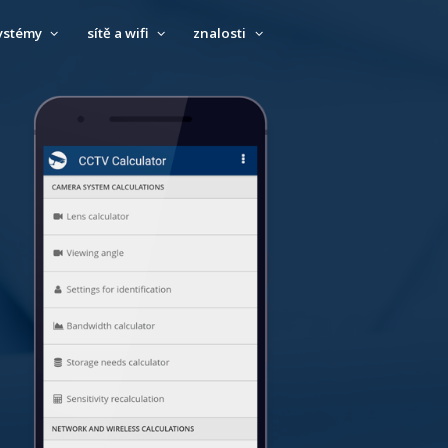
ystémy
sítě a wifi
znalosti