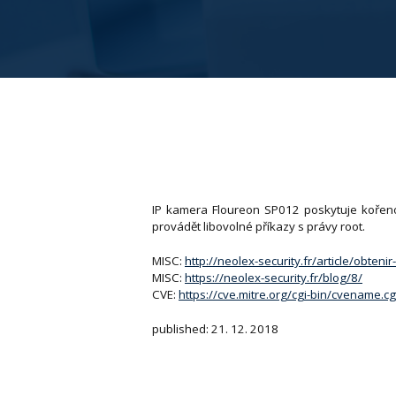
IP kamera Floureon SP012 poskytuje kořeno
provádět libovolné příkazy s právy root.
MISC:
http://neolex-security.fr/article/obteni
MISC:
https://neolex-security.fr/blog/8/
CVE:
https://cve.mitre.org/cgi-bin/cvename
published: 21. 12. 2018