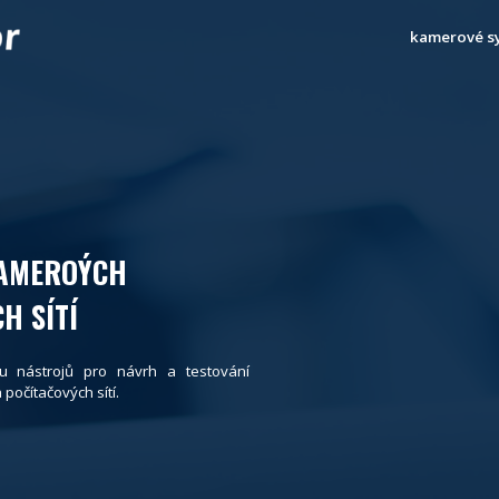
kamerové s
KAMEROÝCH
H SÍTÍ
u nástrojů pro návrh a testování
očítačových sítí.