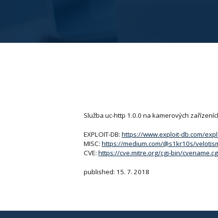
Služba uc-http 1.0.0 na kamerových zařízeních
EXPLOIT-DB:
https://www.exploit-db.com/exp
MISC:
https://medium.com/@s1kr10s/velotis
CVE:
https://cve.mitre.org/cgi-bin/cvename
published: 15. 7. 2018