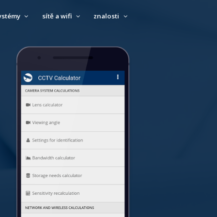
ystémy
sítě a wifi
znalosti