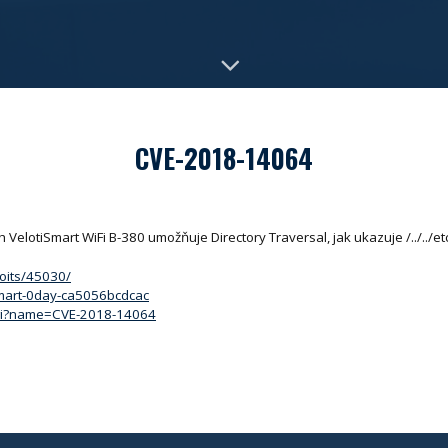
CVE-2018-14064
 VelotiSmart WiFi B-380 umožňuje Directory Traversal, jak ukazuje /../../
loits/45030/
mart-0day-ca5056bcdcac
.cgi?name=CVE-2018-14064