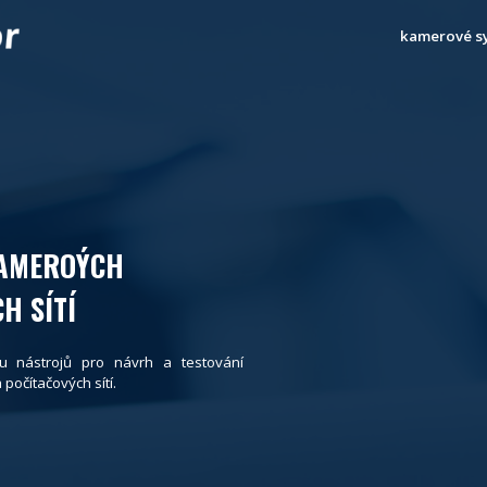
kamerové s
KAMEROÝCH
H SÍTÍ
u nástrojů pro návrh a testování
očítačových sítí.