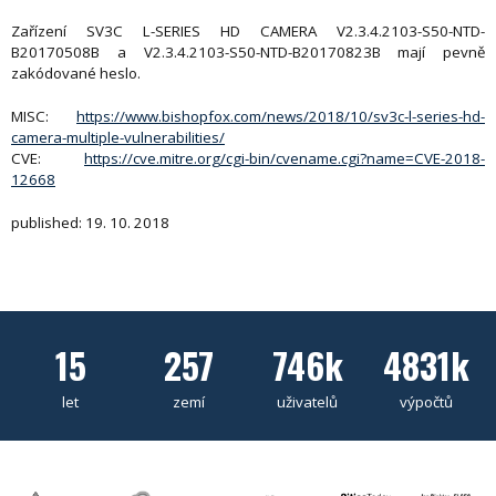
Zařízení SV3C L-SERIES HD CAMERA V2.3.4.2103-S50-NTD-
B20170508B a V2.3.4.2103-S50-NTD-B20170823B mají pevně
zakódované heslo.
MISC:
https://www.bishopfox.com/news/2018/10/sv3c-l-series-hd-
camera-multiple-vulnerabilities/
CVE:
https://cve.mitre.org/cgi-bin/cvename.cgi?name=CVE-2018-
12668
published: 19. 10. 2018
15
257
746k
4831k
let
zemí
uživatelů
výpočtů