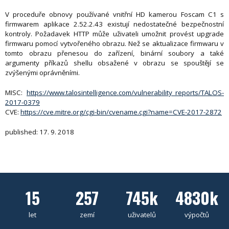
V proceduře obnovy používané vnitřní HD kamerou Foscam C1 s
firmwarem aplikace 2.52.2.43 existují nedostatečné bezpečnostní
kontroly. Požadavek HTTP může uživateli umožnit provést upgrade
firmwaru pomocí vytvořeného obrazu. Než se aktualizace firmwaru v
tomto obrazu přenesou do zařízení, binární soubory a také
argumenty příkazů shellu obsažené v obrazu se spouštějí se
zvýšenými oprávněními.
MISC:
https://www.talosintelligence.com/vulnerability_reports/TALOS-
2017-0379
CVE:
https://cve.mitre.org/cgi-bin/cvename.cgi?name=CVE-2017-2872
published: 17. 9. 2018
15
257
745k
4830k
let
zemí
uživatelů
výpočtů