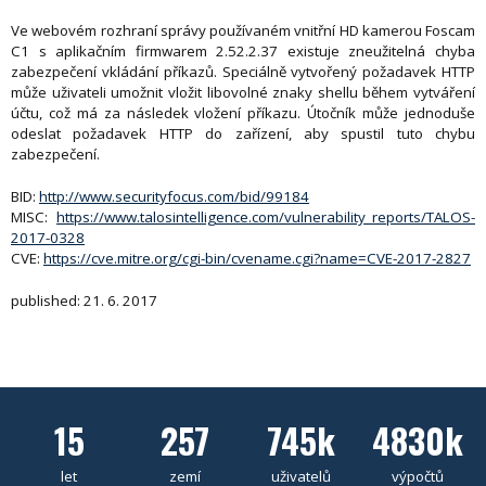
Ve webovém rozhraní správy používaném vnitřní HD kamerou Foscam
C1 s aplikačním firmwarem 2.52.2.37 existuje zneužitelná chyba
zabezpečení vkládání příkazů. Speciálně vytvořený požadavek HTTP
může uživateli umožnit vložit libovolné znaky shellu během vytváření
účtu, což má za následek vložení příkazu. Útočník může jednoduše
odeslat požadavek HTTP do zařízení, aby spustil tuto chybu
zabezpečení.
BID:
http://www.securityfocus.com/bid/99184
MISC:
https://www.talosintelligence.com/vulnerability_reports/TALOS-
2017-0328
CVE:
https://cve.mitre.org/cgi-bin/cvename.cgi?name=CVE-2017-2827
published: 21. 6. 2017
15
257
745k
4830k
let
zemí
uživatelů
výpočtů