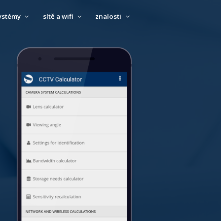
ystémy
sítě a wifi
znalosti