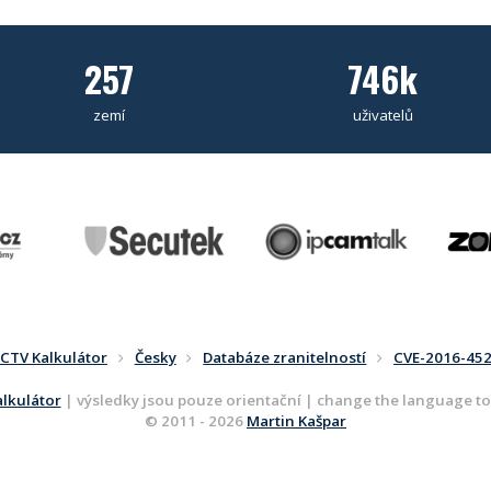
257
746k
zemí
uživatelů
CTV Kalkulátor
Česky
Databáze zranitelností
CVE-2016-45
lkulátor
| výsledky jsou pouze orientační | change the language t
© 2011 - 2026
Martin Kašpar