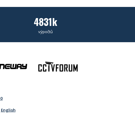
4831k
výpočtů
20
o
English