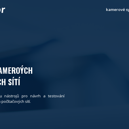
kamerové s
KAMEROÝCH
H SÍTÍ
u nástrojů pro návrh a testování
očítačových sítí.