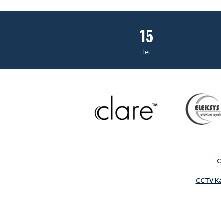
15
let
C
CCTV Ka