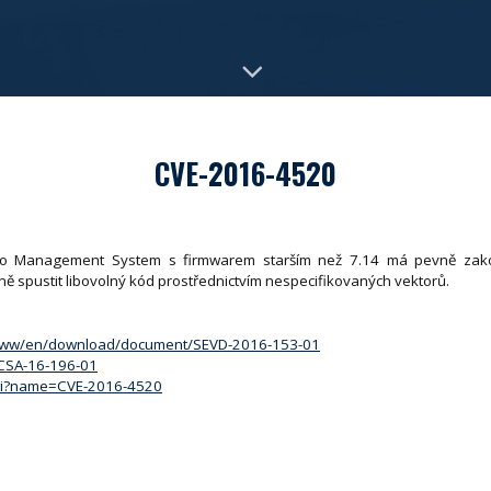
CVE-2016-4520
Video Management System s firmwarem starším než 7.14 má pevně zakó
ě spustit libovolný kód prostřednictvím nespecifikovaných vektorů.
om/ww/en/download/document/SEVD-2016-153-01
/ICSA-16-196-01
.cgi?name=CVE-2016-4520