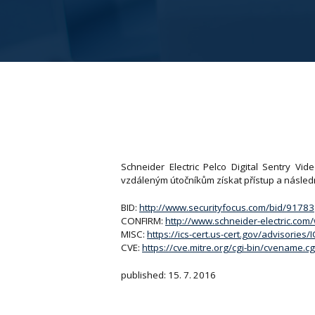
Schneider Electric Pelco Digital Sentry 
vzdáleným útočníkům získat přístup a následn
BID:
http://www.securityfocus.com/bid/91783
CONFIRM:
http://www.schneider-electric.c
MISC:
https://ics-cert.us-cert.gov/advisories
CVE:
https://cve.mitre.org/cgi-bin/cvename
published: 15. 7. 2016