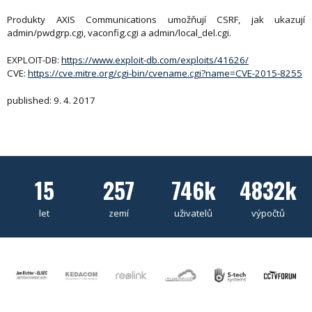
Produkty AXIS Communications umožňují CSRF, jak ukazují
admin/pwdgrp.cgi, vaconfig.cgi a admin/local_del.cgi.
EXPLOIT-DB:
https://www.exploit-db.com/exploits/41626/
CVE:
https://cve.mitre.org/cgi-bin/cvename.cgi?name=CVE-2015-8255
published: 9. 4. 2017
15
257
746k
4832k
let
zemí
uživatelů
výpočtů