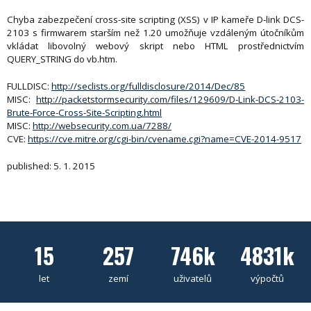
Chyba zabezpečení cross-site scripting (XSS) v IP kameře D-link DCS-
2103 s firmwarem starším než 1.20 umožňuje vzdáleným útočníkům
vkládat libovolný webový skript nebo HTML prostřednictvím
QUERY_STRING do vb.htm.
FULLDISC:
http://seclists.org/fulldisclosure/2014/Dec/85
MISC:
http://packetstormsecurity.com/files/129609/D-Link-DCS-2103-
Brute-Force-Cross-Site-Scripting.html
MISC:
http://websecurity.com.ua/7288/
CVE:
https://cve.mitre.org/cgi-bin/cvename.cgi?name=CVE-2014-9517
published: 5. 1. 2015
15
257
746k
4831k
let
zemí
uživatelů
výpočtů