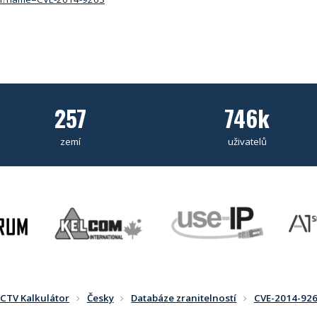
257
746k
zemí
uživatelů
CTV Kalkulátor
Česky
Databáze zranitelností
CVE-2014-92