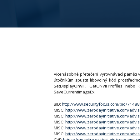
Vícenásobné přetečení vyrovnávací paměti
útočníkům spustit libovolný kód prostřednic
SetDisplayOnVIF, GetONVIFProfiles neb
SaveCurrentImageEx.
BID:
http://www.securityfocus.com/bid/71488
MISC:
http://www.zerodayinitiative.com/advi
MISC:
http://www.zerodayinitiative.com/advi
MISC:
http://www.zerodayinitiative.com/advi
MISC:
http://www.zerodayinitiative.com/advi
MISC:
http://www.zerodayinitiative.com/advi
CVE:
https://cve.mitre.org/cgi-bin/cvename