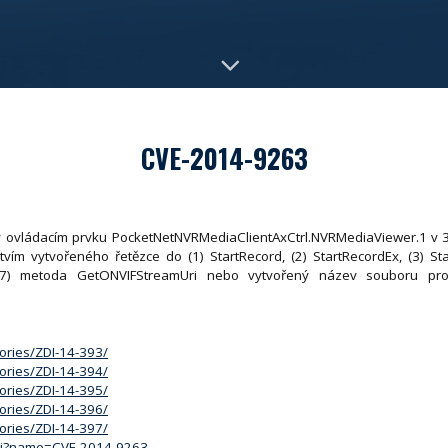
CVE-2014-9263
 v ovládacím prvku PocketNetNVRMediaClientAxCtrl.NVRMediaViewer.1 v
tvím vytvořeného řetězce do (1) StartRecord, (2) StartRecordEx, (3) St
o (7) metoda GetONVIFStreamUri nebo vytvořený název souboru pr
sories/ZDI-14-393/
sories/ZDI-14-394/
sories/ZDI-14-395/
sories/ZDI-14-396/
sories/ZDI-14-397/
.cgi?name=CVE-2014-9263