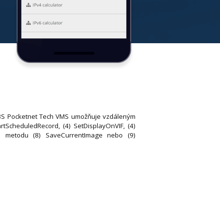
 3S Pocketnet Tech VMS umožňuje vzdáleným
artScheduledRecord, (4) SetDisplayOnVIF, (4)
o metodu (8) SaveCurrentImage nebo (9)