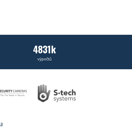
4831k
výpočtů
63