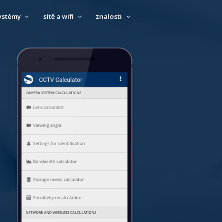
ystémy
sítě a wifi
znalosti