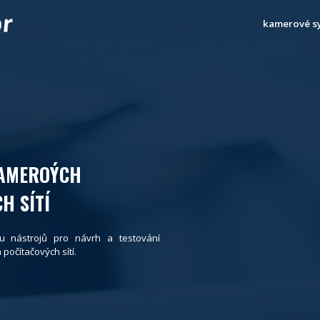
kamerové s
KAMEROÝCH
H SÍTÍ
u nástrojů pro návrh a testování
očítačových sítí.