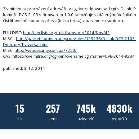
Zranitelnost procházení adresáře v cgi-bin/sddownload.cgi v D-link IP
kameře DCS-2103 s firmwarem 1.0.0 umožňuje vzdáleným útočníkům
číst libovolné soubory přes .. (tečka tečka) v parametru souboru.
FULLDISC:
http://seclists.org/fulldisclosure/2014/Nov/42
MISC:
http://packetstormsecurity.com/files/129138/D-Link-DCS-2103-
Directory-Traversal.html
MISC:
http://websecurity.com.ua/7250/
CVE:
https://cve.mitre.org/cgi-bin/cvename.cgi?name=CVE-2014-9234
published: 3. 12. 2014
15
257
745k
4830k
let
zemí
uživatelů
výpočtů