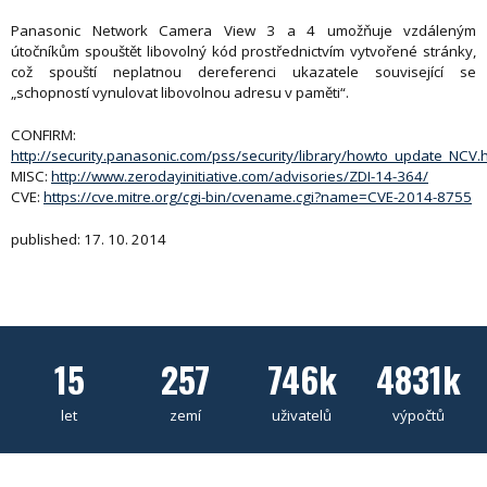
Panasonic Network Camera View 3 a 4 umožňuje vzdáleným
útočníkům spouštět libovolný kód prostřednictvím vytvořené stránky,
což spouští neplatnou dereferenci ukazatele související se
„schopností vynulovat libovolnou adresu v paměti“.
CONFIRM:
http://security.panasonic.com/pss/security/library/howto_update_NCV.
MISC:
http://www.zerodayinitiative.com/advisories/ZDI-14-364/
CVE:
https://cve.mitre.org/cgi-bin/cvename.cgi?name=CVE-2014-8755
published: 17. 10. 2014
15
257
746k
4831k
let
zemí
uživatelů
výpočtů