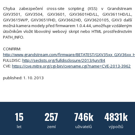
Chyba zabezpečení cross-site scripting (XSS) v Grandstream
GXV3501, GXV3504, GXV3601, GXV3601HD/LL, GXV3611HD/LL,
GXV3615W/P, GXV3651FHD, GXV3662HD, GXV3620105, GXV3 další
možná kamera modely před firmwarem 1.0.4.44, umožňuje vzdáleným
útočníkům vložit libovolný webový skript nebo HTML prostřednictvím
PATH_INFO.
CONFIRM:
http://www.grandstream.com/firmware/BETATEST/GXV35xx_GXV36xx_
FULLDISC:
http://seclists.org/fulldisclosure/2013/Jun/84
CVE:
https://cve.mitre.org/cgi-bin/cvename.cgi?name=CVE-2013-3962
published: 1. 10. 2013
15
257
746k
4831k
let
zemí
uživatelů
výpočtů